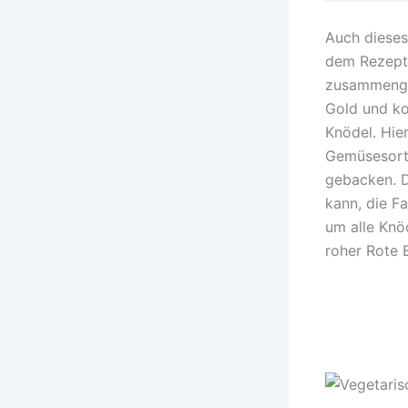
Auch dieses
dem Rezeptp
zusammenges
Gold und ko
Knödel. Hie
Gemüsesorte
gebacken. Da
kann, die F
um alle Knö
roher Rote 