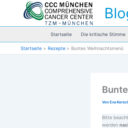
Zum
Blo
Inhalt
springen
Startseite
Die kritische Stimme
Startseite
Rezepte
Buntes Weihnachtsmenü
Bunt
Von
Eva Kers
Bitte beacht
werden
nach