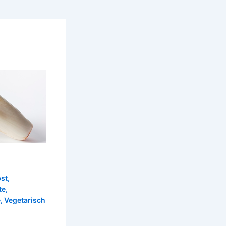
st
,
te
,
e
,
Vegetarisch