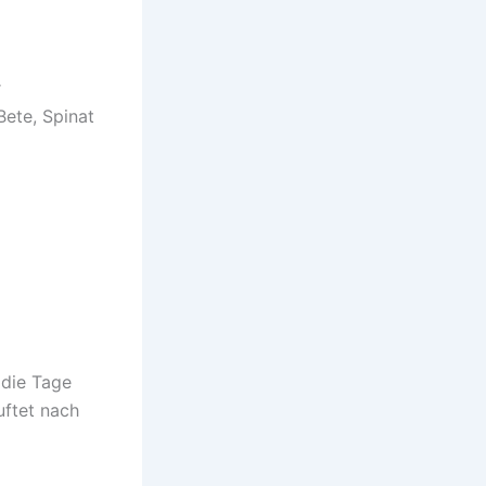
r
Bete, Spinat
 die Tage
duftet nach