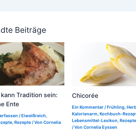
dte Beiträge
 kann Tradition sein:
Chicorée
he Ente
Ein Kommentar
/
Frühling
,
Herb
Kalorienarm
,
Kochbuch-Rezep
erfassen
/
Eiweißreich
,
Lebensmittel-Lexikon
,
Rezept
zepte
,
Rezepte
/ Von
Cornelia
/ Von
Cornelia Eyssen