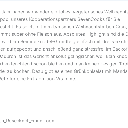
 Jahr haben wir wieder ein tolles, vegetarisches Weihnach
ool unseres Kooperationspartners SevenCooks für Sie
tellt. Es spielt mit den typischen Weihnachtsfarben Grün,
mmt super ohne Fleisch aus. Absolutes Highlight sind die D
r wird ein Semmelknödel-Grundteig einfach mit drei versch
n aufgepeppt und anschließend ganz stressfrei im Backo
durch ist das Gericht absolut gelingsicher, weil kein Knöde
arben leuchtend schön bleiben und man keinen riesigen Topf
del zu kochen. Dazu gibt es einen Grünkohlsalat mit Manda
Bete für eine Extraportion Vitamine.