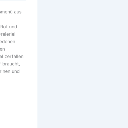
tsmenü aus
 Rot und
reierlei
iedenen
fen
l zerfallen
 braucht,
rinen und