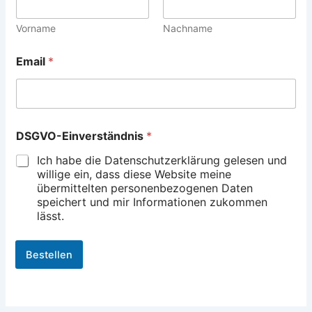
S
G
V
Vorname
Nachname
O
-
Email
*
E
i
n
v
e
r
DSGVO-Einverständnis
*
s
t
Ich habe die Datenschutzerklärung gelesen und
ä
willige ein, dass diese Website meine
n
übermittelten personenbezogenen Daten
d
speichert und mir Informationen zukommen
n
lässt.
i
s
Bestellen