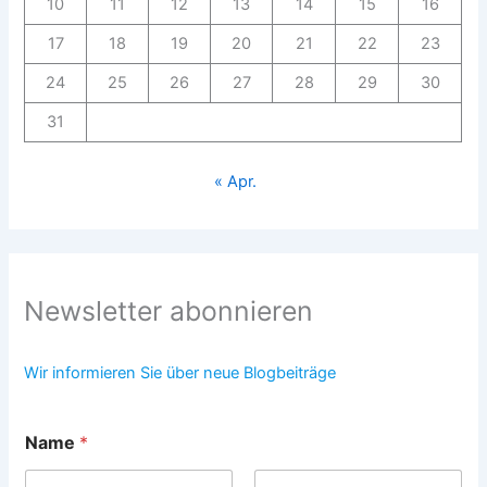
10
11
12
13
14
15
16
17
18
19
20
21
22
23
24
25
26
27
28
29
30
31
« Apr.
Newsletter abonnieren
Wir informieren Sie über neue Blogbeiträge
*
Name
*
*
D