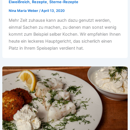
,
,
Eiweißreich
Rezepte
Sterne-Rezepte
Nina Maria Weber
/
April 13, 2020
Mehr Zeit zuhause kann auch dazu genutzt werden,
einmal Sachen zu machen, zu denen man sonst wenig
kommt zum Beispiel selber Kochen. Wir empfehlen Ihnen
heute ein leckeres Hauptgericht, das sicherlich einen
Platz in Ihrem Speiseplan verdient hat.