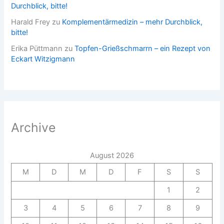
Durchblick, bitte!
Harald Frey
zu
Komplementärmedizin – mehr Durchblick,
bitte!
Erika Püttmann
zu
Topfen-Grießschmarrn – ein Rezept von
Eckart Witzigmann
Archive
August 2026
M
D
M
D
F
S
S
1
2
3
4
5
6
7
8
9