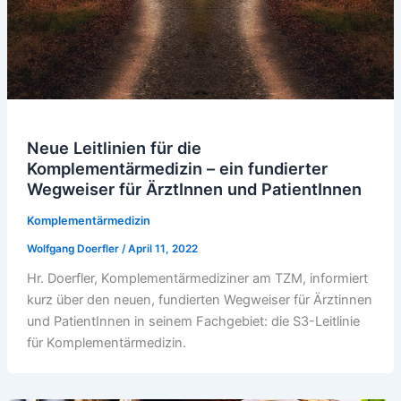
Neue Leitlinien für die
Komplementärmedizin – ein fundierter
Wegweiser für ÄrztInnen und PatientInnen
Komplementärmedizin
Wolfgang Doerfler
/
April 11, 2022
Hr. Doerfler, Komplementärmediziner am TZM, informiert
kurz über den neuen, fundierten Wegweiser für Ärztinnen
und PatientInnen in seinem Fachgebiet: die S3-Leitlinie
für Komplementärmedizin.