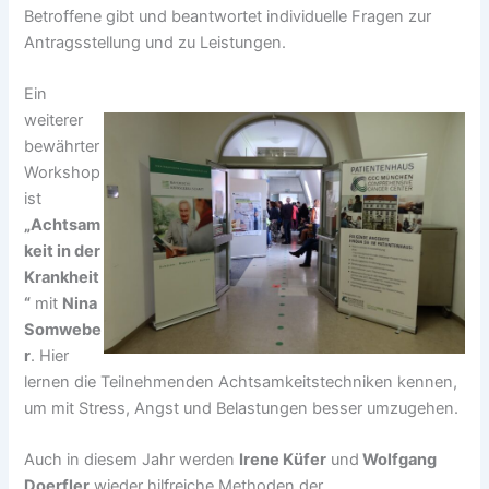
Betroffene gibt und beantwortet individuelle Fragen zur
Antragsstellung und zu Leistungen.
Ein
weiterer
bewährter
Workshop
ist
„Achtsam
keit in der
Krankheit
“
mit
Nina
Somwebe
r
. Hier
lernen die Teilnehmenden Achtsamkeitstechniken kennen,
um mit Stress, Angst und Belastungen besser umzugehen.
Auch in diesem Jahr werden
Irene Küfer
und
Wolfgang
Doerfler
wieder hilfreiche Methoden der