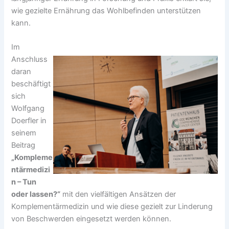
wie gezielte Ernährung das Wohlbefinden unterstützen
kann.
Im
Anschluss
daran
beschäftigt
sich
Wolfgang
Doerfler in
seinem
Beitrag
„Kompleme
ntärmedizi
n – Tun
oder lassen?“
mit den vielfältigen Ansätzen der
Komplementärmedizin und wie diese gezielt zur Linderung
von Beschwerden eingesetzt werden können.