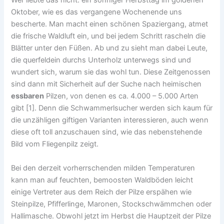
Wer liebte das nicht: ein sonniger Herbsttag im goldenen
Oktober, wie es das vergangene Wochenende uns
bescherte. Man macht einen schönen Spaziergang, atmet
die frische Waldluft ein, und bei jedem Schritt rascheln die
Blätter unter den Füßen. Ab und zu sieht man dabei Leute,
die querfeldein durchs Unterholz unterwegs sind und
wundert sich, warum sie das wohl tun. Diese Zeitgenossen
sind dann mit Sicherheit auf der Suche nach heimischen
essbaren
Pilzen, von denen es ca. 4.000 – 5.000 Arten
gibt [1]. Denn die Schwammerlsucher werden sich kaum für
die unzähligen giftigen Varianten interessieren, auch wenn
diese oft toll anzuschauen sind, wie das nebenstehende
Bild vom Fliegenpilz zeigt.
Bei den derzeit vorherrschenden milden Temperaturen
kann man auf feuchten, bemoosten Waldböden leicht
einige Vertreter aus dem Reich der Pilze erspähen wie
Steinpilze, Pfifferlinge, Maronen, Stockschwämmchen oder
Hallimasche. Obwohl jetzt im Herbst die Hauptzeit der Pilze