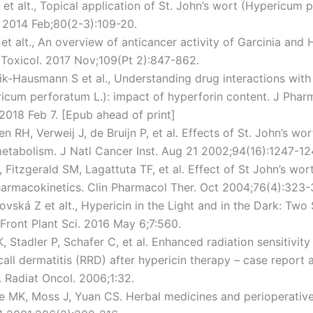
 et alt., Topical application of St. John’s wort (Hypericum 
 2014 Feb;80(2-3):109-20.
 et alt., An overview of anticancer activity of Garcinia and
oxicol. 2017 Nov;109(Pt 2):847-862.
ik-Hausmann S et al., Understanding drug interactions with
icum perforatum L.): impact of hyperforin content. J Phar
2018 Feb 7. [Epub ahead of print]
en RH, Verweij J, de Bruijn P, et al. Effects of St. John’s wo
metabolism. J Natl Cancer Inst. Aug 21 2002;94(16):1247-12
, Fitzgerald SM, Lagattuta TF, et al. Effect of St John’s wor
armacokinetics. Clin Pharmacol Ther. Oct 2004;76(4):323-
ovská Z et alt., Hypericin in the Light and in the Dark: Two 
Front Plant Sci. 2016 May 6;7:560.
K, Stadler P, Schafer C, et al. Enhanced radiation sensitivity
call dermatitis (RRD) after hypericin therapy – case report
e. Radiat Oncol. 2006;1:32.
e MK, Moss J, Yuan CS. Herbal medicines and perioperative