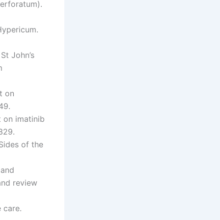
perforatum).
 Hypericum.
 St John’s
m
rt on
49.
t on imatinib
329.
Sides of the
 and
 and review
 care.