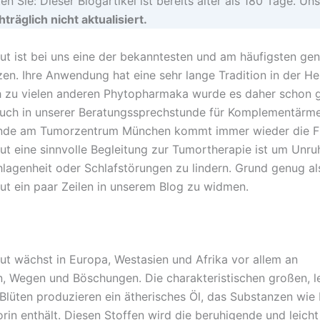
en Sie: Dieser Blogartikel ist bereits älter als 180 Tage. Uns
träglich nicht aktualisiert.
ut ist bei uns eine der bekanntesten und am häufigsten ge
en. Ihre Anwendung hat eine sehr lange Tradition in der Hei
h zu vielen anderen Phytopharmaka wurde es daher schon 
Auch in unserer Beratungssprechstunde für Komplementärme
unde am Tumorzentrum München kommt immer wieder die Fr
ut eine sinnvolle Begleitung zur Tumortherapie ist um Unru
lagenheit oder Schlafstörungen zu lindern. Grund genug a
ut ein paar Zeilen in unserem Blog zu widmen.
ut wächst in Europa, Westasien und Afrika vor allem an
, Wegen und Böschungen. Die charakteristischen großen, 
Blüten produzieren ein ätherisches Öl, das Substanzen wie 
rin enthält. Diesen Stoffen wird die beruhigende und leicht