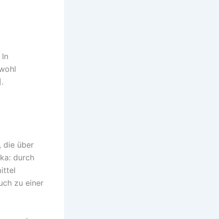
 In
 wohl
.
, die über
ka: durch
ttel
uch zu einer