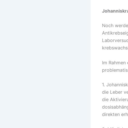
Johanniskr
Noch werden
Antikrebsei
Laborversuc
krebswachs
Im Rahmen e
problematis
1. Johannis
die Leber v
die Aktivie
dosisabhängi
direkten er