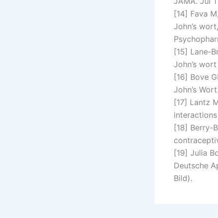
JAMA. Jul 1
[14] Fava M,
John’s wort,
Psychophar
[15] Lane-B
John’s wort
[16] Bove G
John’s Wort
[17] Lantz 
interactions
[18] Berry-
contracepti
[19] Julia 
Deutsche Ap
Bild).