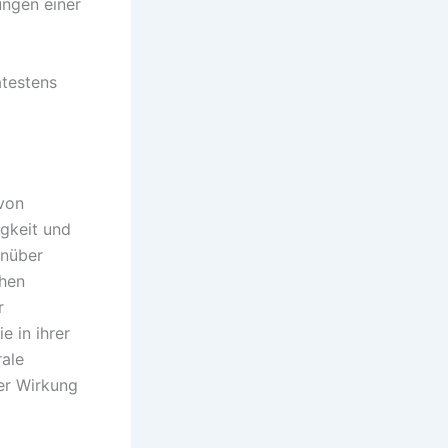
ungen einer
ätestens
 von
igkeit und
enüber
chen
r
e in ihrer
rale
rer Wirkung