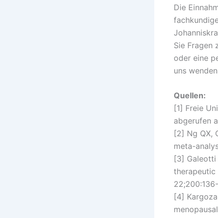
Die Einnahm
fachkundige
Johanniskra
Sie Fragen
oder eine p
uns wenden.
Quellen:
[1] Freie U
abgerufen a
[2] Ng QX, 
meta-analysi
[3] Galeott
therapeutic
22;200:136-
[4] Kargozar
menopausal 