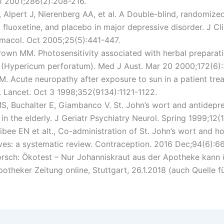
1 2001;286(2):208-216.
 Alpert J, Nierenberg AA, et al. A Double-blind, randomized 
 fluoxetine, and placebo in major depressive disorder. J Cl
macol. Oct 2005;25(5):441-447.
rown MM. Photosensitivity associated with herbal preparati
 (Hypericum perforatum). Med J Aust. Mar 20 2000;172(6):
M. Acute neuropathy after exposure to sun in a patient trea
. Lancet. Oct 3 1998;352(9134):1121-1122.
MS, Buchalter E, Giambanco V. St. John’s wort and antidepr
 in the elderly. J Geriatr Psychiatry Neurol. Spring 1999;12(1
Bibee EN et alt., Co-administration of St. John’s wort and h
ves: a systematic review. Contraception. 2016 Dec;94(6):6
Borsch: Ökotest – Nur Johanniskraut aus der Apotheke kann
otheker Zeitung online, Stuttgart, 26.1.2018 (auch Quelle f