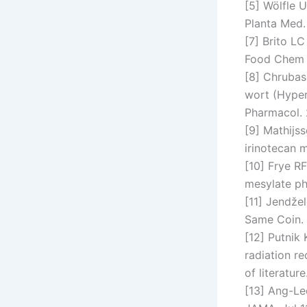
[5] Wölfle U
Planta Med.
[7] Brito LC
Food Chem T
[8] Chrubas
wort (Hyper
Pharmacol. 
[9] Mathijss
irinotecan 
[10] Frye RF
mesylate ph
[11] Jendžel
Same Coin. 
[12] Putnik 
radiation re
of literatur
[13] Ang-Le