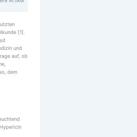
ere Artikel
nutzten
lkunde [1].
gut
dizin und
age auf, ob
he,
lso, dem
leuchtend
Hypericin