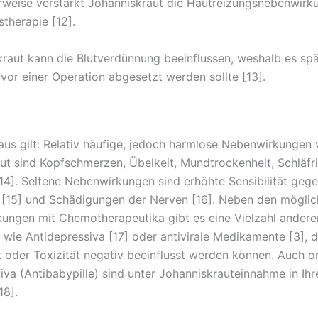
rweise verstärkt Johanniskraut die Hautreizungsnebenwirk
therapie [12].
kraut kann die Blutverdünnung beeinflussen, weshalb es sp
vor einer Operation abgesetzt werden sollte [13].
aus gilt: Relativ häufige, jedoch harmlose Nebenwirkungen
ut sind Kopfschmerzen, Übelkeit, Mundtrockenheit, Schläfr
14]. Seltene Nebenwirkungen sind erhöhte Sensibilität geg
 [15] und Schädigungen der Nerven [16]. Neben den mögli
ungen mit Chemotherapeutika gibt es eine Vielzahl andere
 wie Antidepressiva [17] oder antivirale Medikamente [3], di
 oder Toxizität negativ beeinflusst werden können. Auch o
iva (Antibabypille) sind unter Johanniskrauteinnahme in Ih
18].