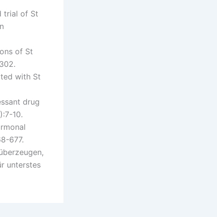
trial of St
in
ons of St
302.
ted with St
essant drug
):7-10.
ormonal
68-677.
 überzeugen,
ür unterstes