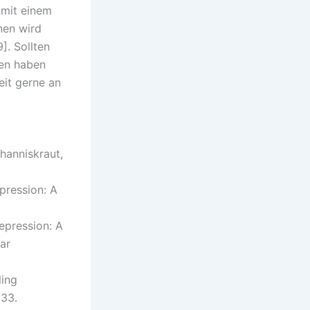
 mit einem
nen wird
. Sollten
en haben
eit gerne an
hanniskraut,
pression: A
epression: A
ar
ling
833.