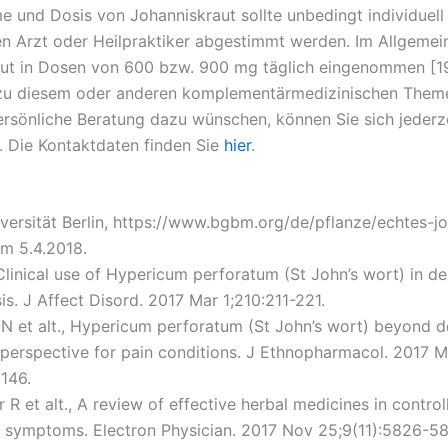
e und Dosis von Johanniskraut sollte unbedingt individuell
n Arzt oder Heilpraktiker abgestimmt werden. Im Allgemei
ut in Dosen von 600 bzw. 900 mg täglich eingenommen [19]
 zu diesem oder anderen komplementärmedizinischen Them
ersönliche Beratung dazu wünschen, können Sie sich jederz
 Die Kontaktdaten finden Sie
hier
.
niversität Berlin, https://www.bgbm.org/de/pflanze/echtes-jo
m 5.4.2018.
Clinical use of Hypericum perforatum (St John’s wort) in de
s. J Affect Disord. 2017 Mar 1;210:211-221.
i N et alt., Hypericum perforatum (St John’s wort) beyond d
 perspective for pain conditions. J Ethnopharmacol. 2017 M
146.
 R et alt., A review of effective herbal medicines in control
symptoms. Electron Physician. 2017 Nov 25;9(11):5826-5