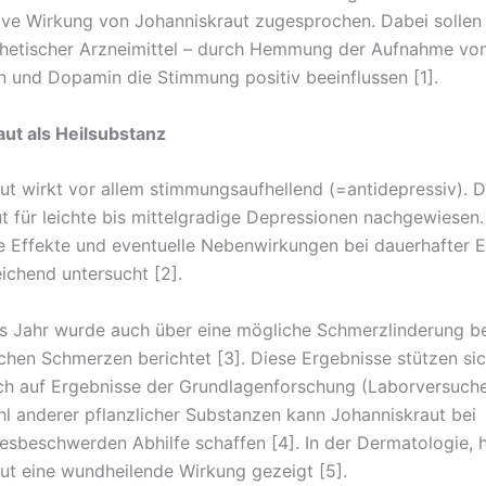
ive Wirkung von Johanniskraut zugesprochen. Dabei sollen 
thetischer Arzneimittel – durch Hemmung der Aufnahme von
n und Dopamin die Stimmung positiv beeinflussen [1].
ut als Heilsubstanz
ut wirkt vor allem stimmungsaufhellend (=antidepressiv). D
ut für leichte bis mittelgradige Depressionen nachgewiesen.
ve Effekte und eventuelle Nebenwirkungen bei dauerhafter 
ichend untersucht [2].
 Jahr wurde auch über eine mögliche Schmerzlinderung be
chen Schmerzen berichtet [3]. Diese Ergebnisse stützen si
ch auf Ergebnisse der Grundlagenforschung (Laborversuch
ahl anderer pflanzlicher Substanzen kann Johanniskraut bei
esbeschwerden Abhilfe schaffen [4]. In der Dermatologie, 
ut eine wundheilende Wirkung gezeigt [5].