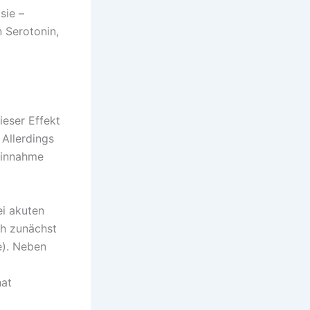
sie –
 Serotonin,
ieser Effekt
 Allerdings
Einnahme
i akuten
ch zunächst
e). Neben
hat