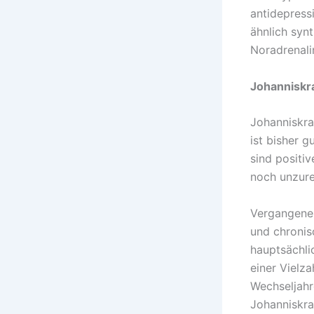
antidepress
ähnlich syn
Noradrenali
Johanniskra
Johanniskra
ist bisher g
sind positi
noch unzure
Vergangenes
und chronis
hauptsächli
einer Vielz
Wechseljahr
Johanniskra