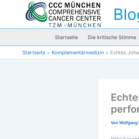
Zum
Blo
Inhalt
springen
Startseite
Die kritische Stimme
Startseite
Komplementärmedizin
Echtes Joha
Echte
perfo
Von
Wolfgang 