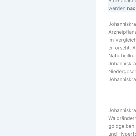
Bitte beacht
werden
nach
Johanniskra
Arzneipflanz
Im Vergleic
erforscht. 
Naturheilk
Johanniskra
Niedergesch
Johanniskra
Johanniskra
Waldrändern
goldgelben 
und Hyperfo