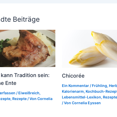
dte Beiträge
 kann Tradition sein:
Chicorée
he Ente
Ein Kommentar
/
Frühling
,
Herb
Kalorienarm
,
Kochbuch-Rezep
erfassen
/
Eiweißreich
,
Lebensmittel-Lexikon
,
Rezept
zepte
,
Rezepte
/ Von
Cornelia
/ Von
Cornelia Eyssen