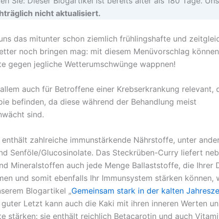
en Sie: Dieser Blogartikel ist bereits älter als 180 Tage. Uns
träglich nicht aktualisiert.
ns das mitunter schon ziemlich frühlingshafte und zeitgle
etter noch bringen mag: mit diesem Menüvorschlag können 
te gegen jegliche Wetterumschwünge wappnen!
 allem auch für Betroffene einer Krebserkrankung relevant, d
pie befinden, da diese während der Behandlung meist
wächt sind.
 enthält zahlreiche immunstärkende Nährstoffe, unter ande
nd Senföle/Glucosinolate. Das Steckrüben-Curry liefert ne
nd Mineralstoffen auch jede Menge Ballaststoffe, die Ihrer 
n und somit ebenfalls Ihr Immunsystem stärken können, w
nserem Blogartikel „
Gemeinsam stark in der kalten Jahresze
 guter Letzt kann auch die Kaki mit ihren inneren Werten u
 stärken: sie enthält reichlich Betacarotin und auch Vitami