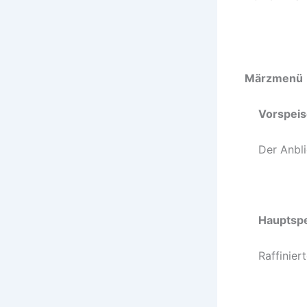
Märzmenü
Vorspei
Der Anbl
Hauptsp
Raffinier