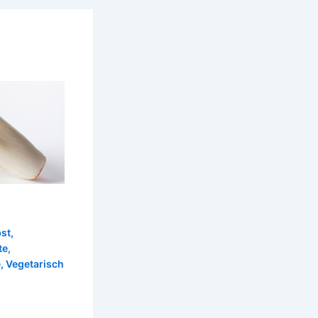
st
,
te
,
e
,
Vegetarisch