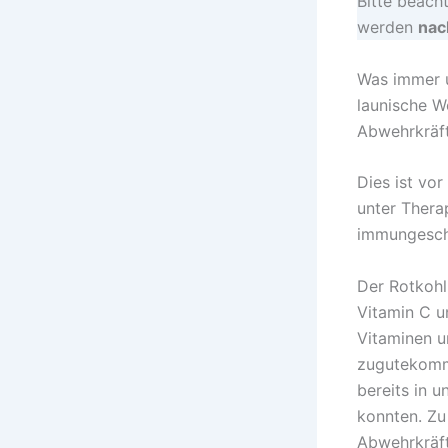
Bitte beacht
werden
nach
Was immer u
launische W
Abwehrkräf
Dies ist vor
unter Thera
immungesch
Der Rotkohl
Vitamin C u
Vitaminen u
zugutekomme
bereits in u
konnten. Zu
Abwehrkräfte