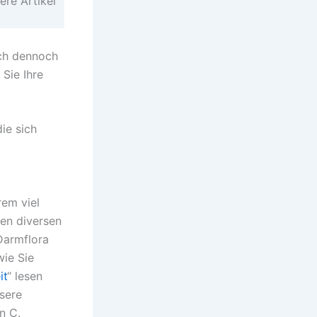
ere Artikel
ich dennoch
Sie Ihre
ie sich
rem viel
ben diversen
Darmflora
ie Sie
it
“ lesen
nsere
n C.