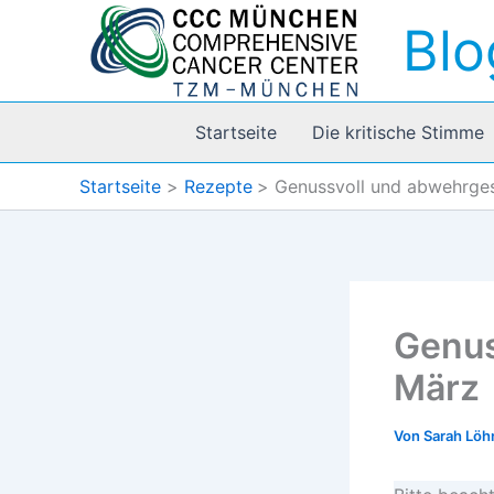
Zum
Blo
Inhalt
springen
Startseite
Die kritische Stimme
Startseite
Rezepte
Genussvoll und abwehrges
Genus
März
Von
Sarah Lö