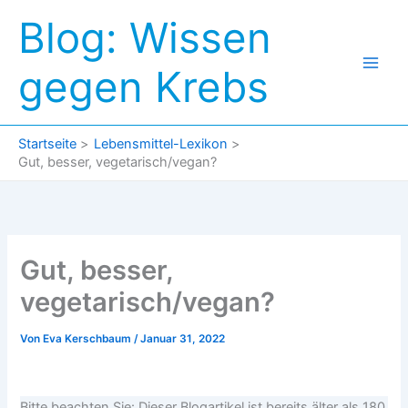
Zum
Blog: Wissen
Inhalt
springen
gegen Krebs
Startseite
Lebensmittel-Lexikon
Gut, besser, vegetarisch/vegan?
Gut, besser,
vegetarisch/vegan?
Von
Eva Kerschbaum
/
Januar 31, 2022
Bitte beachten Sie: Dieser Blogartikel ist bereits älter als 180