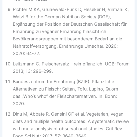
Richter M KA, Grünewald-Funk D, Heseker H, Virmani K,
Watzl B for the German Nutrition Society (DGE), .
Ergänzung der Position der Deutschen Gesellschaft für
Ernährung zu veganer Ernährung hinsichtlich
Bevölkerungsgruppen mit besonderem Bedarf an die
Nährstoffversorgung. Ernährungs Umschau 2020;
2020: 64-72.
Leitzmann C. Fleischersatz – rein pflanzlich. UGB-Forum
2013; 13: 296–299.
Bundeszentrum für Ernährung (BZfE). Pflanzliche
Alternativen zu Fleisch: Seitan, Tofu, Lupino, Quorn –
das „Who‘s who“ der Fleischalternativen. In. Bonn:
2020.
Dinu M, Abbate R, Gensini GF et al. Vegetarian, vegan
diets and multiple health outcomes: A systematic review
with meta-analysis of observational studies. Crit Rev
Food Sci Nutr 2017; 57: 3640-3649.