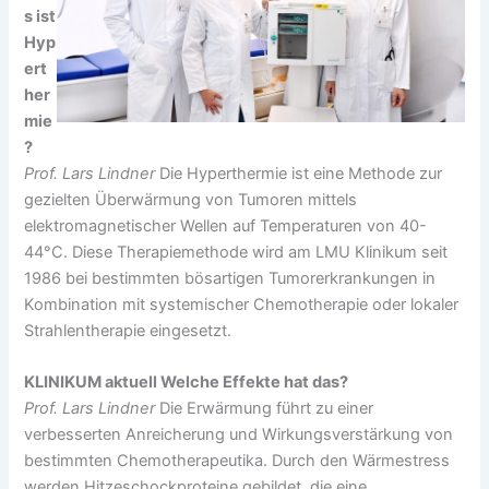
s ist
Hyp
ert
her
mie
?
Prof. Lars Lindner
Die Hyperthermie ist eine Methode zur
gezielten Überwärmung von Tumoren mittels
elektromagnetischer Wellen auf Temperaturen von 40-
44°C. Diese Therapiemethode wird am LMU Klinikum seit
1986 bei bestimmten bösartigen Tumorerkrankungen in
Kombination mit systemischer Chemotherapie oder lokaler
Strahlentherapie eingesetzt.
KLINIKUM aktuell Welche Effekte hat das?
Prof. Lars Lindner
Die Erwärmung führt zu einer
verbesserten Anreicherung und Wirkungsverstärkung von
bestimmten Chemotherapeutika. Durch den Wärmestress
werden Hitzeschockproteine gebildet, die eine