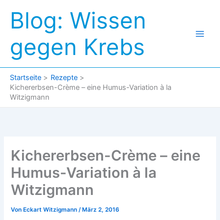
Zum
Blog: Wissen
Inhalt
springen
gegen Krebs
Startseite
Rezepte
Kichererbsen-Crème – eine Humus-Variation à la
Witzigmann
Kichererbsen-Crème – eine
Humus-Variation à la
Witzigmann
Von
Eckart Witzigmann
/
März 2, 2016