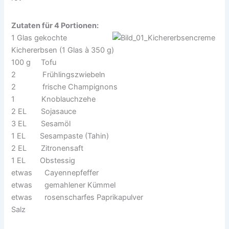
Zutaten für 4 Portionen:
1 Glas gekochte
Kichererbsen (1 Glas à 350 g)
100 g Tofu
2 Frühlingszwiebeln
2 frische Champignons
1 Knoblauchzehe
2 EL Sojasauce
3 EL Sesamöl
1 EL Sesampaste (Tahin)
2 EL Zitronensaft
1 EL Obstessig
etwas Cayennepfeffer
etwas gemahlener Kümmel
etwas rosenscharfes Paprikapulver
Salz