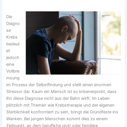
Die
Diagno
se
Krebs
bedeut
et
jedoch
eine
Vollbre
msung
im Prozess der Selbstfindung und stellt einen enormen
Stressor dar. Kaum ein Mensch ist so krisenerprobt, dass
ihn diese Diagnose nicht aus der Bahn wirft. Im Leben
plötzlich mit Themen wie Krebstherapie und der eigenen
Sterblichkeit konfrontiert zu sein, bringt die Grundfeste ins
Wanken. Bei jungen Menschen kommt dies zu einem
Zeitpunkt, an dem berufliche und/ oder familiäre