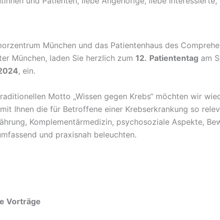
tinnen und Patienten, liebe Angehörige, liebe Interessierte,
umorzentrum München und das Patientenhaus des Comprehe
er München, laden Sie herzlich zum
12.
Patiententag
am S
2024
, ein.
raditionellen Motto „Wissen gegen Krebs“ möchten wir wie
it Ihnen die für Betroffene einer Krebserkrankung so rele
ährung, Komplementärmedizin, psychosoziale Aspekte, B
 umfassend und praxisnah beleuchten.
te Vorträge