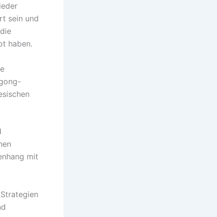
ieder
rt sein und
die
ot haben.
de
igong-
esischen
d
chen
enhang mit
 Strategien
nd