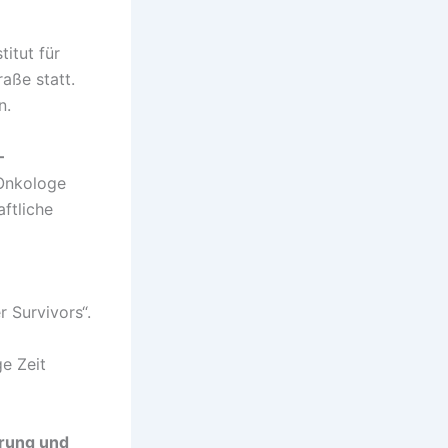
titut für
aße statt.
n.
–
 Onkologe
ftliche
 Survivors“.
e Zeit
rung und