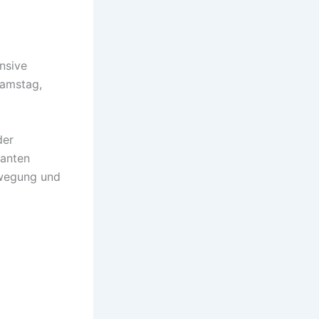
nsive
amstag,
der
vanten
ewegung und