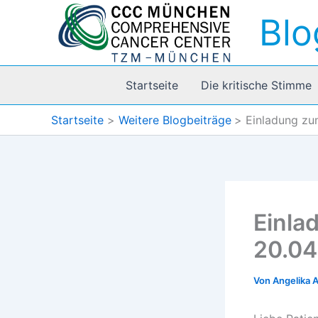
Zum
Blo
Inhalt
springen
Startseite
Die kritische Stimme
Startseite
Weitere Blogbeiträge
Einladung zu
Einla
20.04
Von
Angelika