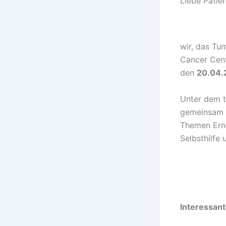
Liebe Patien
wir, das T
Cancer Cent
den
20.04.
Unter dem t
gemeinsam m
Themen Ern
Selbsthilfe
Interessan