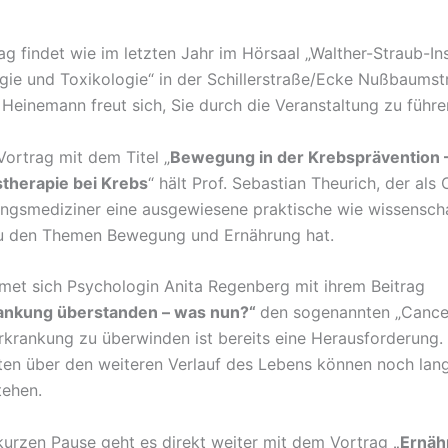
g findet wie im letzten Jahr im Hörsaal „Walther-Straub-Ins
ie und Toxikologie“ in der Schillerstraße/Ecke Nußbaumstr
 Heinemann freut sich, Sie durch die Veranstaltung zu führe
Vortrag mit dem Titel „
Bewegung in der Krebsprävention 
herapie bei Krebs
“ hält Prof. Sebastian Theurich, der als
ngsmediziner eine ausgewiesene praktische wie wissenscha
zu den Themen Bewegung und Ernährung hat.
et sich Psychologin Anita Regenberg mit ihrem Beitrag
ankung überstanden – was nun?“
den sogenannten „Cancer
rkrankung zu überwinden ist bereits eine Herausforderung.
ten über den weiteren Verlauf des Lebens können noch lang
tehen.
kurzen Pause geht es direkt weiter mit dem Vortrag
„Ernäh