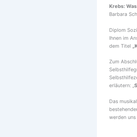
Krebs: Was 
Barbara Sch
Diplom Soz
Ihnen im An
dem Titel
„
Zum Abschlu
Selbsthilfe
Selbsthilfe
erläutern: „
S
Das musikal
bestehende
werden uns 