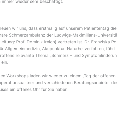
n immer wieder sehr beschäftigt.
reuen wir uns, dass erstmalig auf unserem Patiententag die
linäre Schmerzambulanz der Ludwigs-Maximilians-Universit
Leitung: Prof. Dominik Irnich) vertreten ist. Dr. Franziska Po
ür Allgemeinmedizin, Akupunktur, Naturheilverfahren, führt 
etroffene relevante Thema „Schmerz – und Symptomlinderu
 ein.
 den Workshops laden wir wieder zu einem „Tag der offenen T
perationspartner und verschiedenen Beratungsanbieter de
uses ein offenes Ohr für Sie haben.