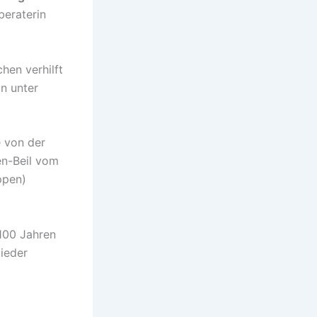
beraterin
en verhilft
n unter
 von der
en-Beil vom
ppen)
100 Jahren
ieder