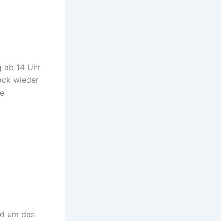
g ab 14 Uhr
ock wieder
te
nd um das