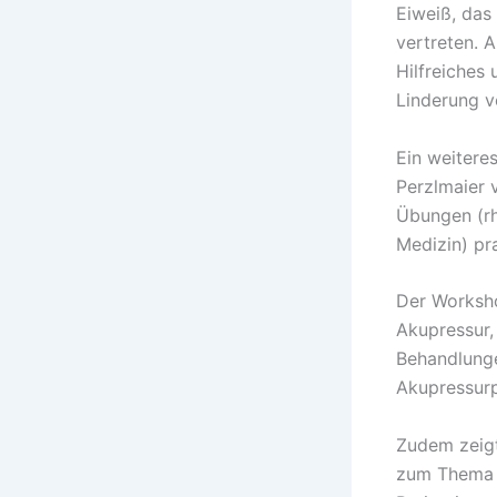
Eiweiß, das
vertreten. 
Hilfreiches
Linderung v
Ein weitere
Perzlmaier 
Übungen (rh
Medizin) pra
Der Worksho
Akupressur,
Behandlung
Akupressurp
Zudem zeigt
zum Thema R