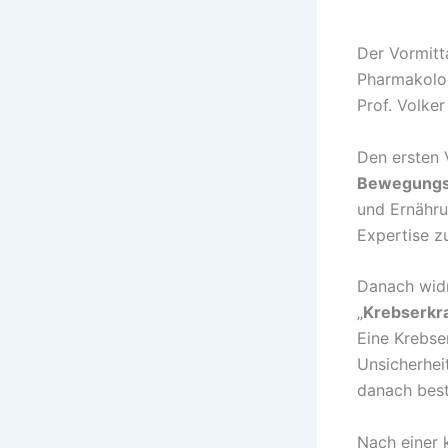
Der Vormitta
Pharmakolog
Prof. Volker
Den ersten 
Bewegungst
und Ernähru
Expertise 
Danach widm
„
Krebserkr
Eine Krebse
Unsicherhei
danach bes
Nach einer 