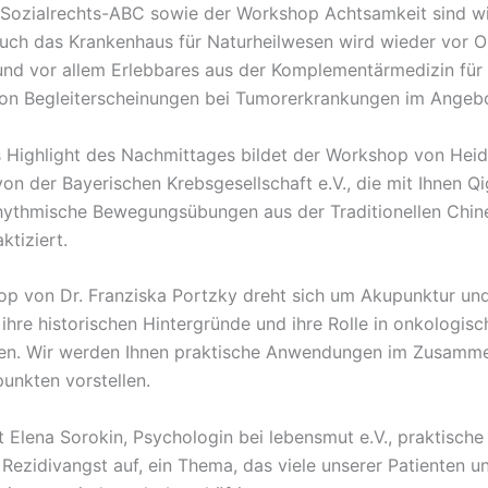
 Sozialrechts-ABC sowie der Workshop Achtsamkeit sind w
Auch das Krankenhaus für Naturheilwesen wird wieder vor O
 und vor allem Erlebbares aus der Komplementärmedizin für 
on Begleiterscheinungen bei Tumorerkrankungen im Angeb
s Highlight des Nachmittages bildet der Workshop von Hei
von der Bayerischen Krebsgesellschaft e.V., die mit Ihnen Q
ythmische Bewegungsübungen aus der Traditionellen Chin
ktiziert.
p von Dr. Franziska Portzky dreht sich um Akupunktur un
 ihre historischen Hintergründe und ihre Rolle in onkologis
en. Wir werden Ihnen praktische Anwendungen im Zusamm
unkten vorstellen.
 Elena Sorokin, Psychologin bei lebensmut e.V., praktische
ezidivangst auf, ein Thema, das viele unserer Patienten u