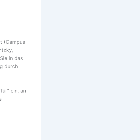
ät (Campus
rtzky,
Sie in das
ng durch
ür“ ein, an
s