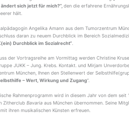
ändert sich jetzt für mich?“,
den die erfahrene Ernährungs
eerer hält.
ialpädagogin Angelika Amann aus dem Tumorzentrum Münch
schluss daran zu neuem Durchblick im Bereich Sozialmedizi
K(ein) Durchblick im Sozialrecht“
.
ss der Vortragsreihe am Vormittag werden Christine Kruse
gruppe JUKK – Jung. Krebs. Kontakt. und Mirjam Unverdorb
zentrum München, Ihnen den Stellenwert der Selbsthilfe(gru
elbsthilfe – Wert, Wirkung und Zugang
“.
ische Rahmenprogramm wird in diesem Jahr von dem seit 
n Zitherclub
Bavaria
aus München übernommen. Seine Mitgl
mit ihren musikalischen Künsten erfreuen.