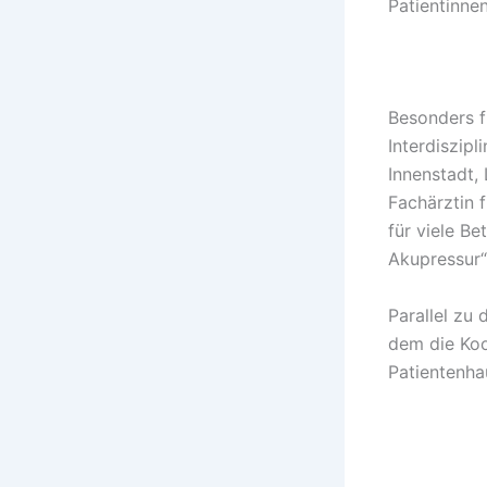
Patientinne
Besonders f
Interdiszip
Innenstadt, 
Fachärztin f
für viele B
Akupressur“
Parallel zu
dem die Koo
Patientenha