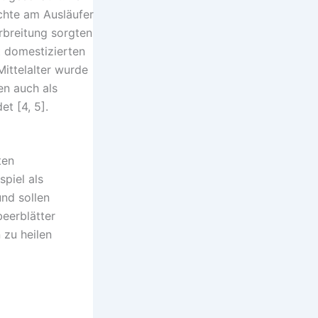
üchte am Ausläufer
rbreitung sorgten
t domestizierten
Mittelalter wurde
en auch als
et [4, 5].
ten
piel als
nd sollen
beerblätter
zu heilen