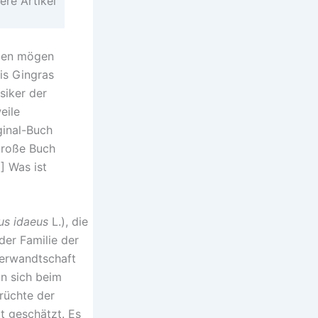
ere Artikel
llen mögen
is Gingras
siker der
eile
ginal-Buch
große Buch
] Was ist
us idaeus
L.), die
der Familie der
erwandtschaft
an sich beim
Früchte der
t geschätzt. Es