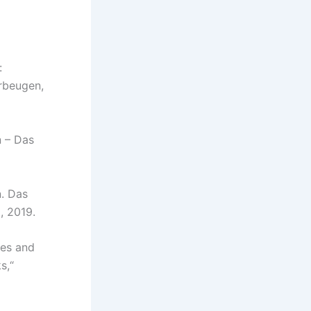
:
rbeugen,
 – Das
. Das
, 2019.
ies and
s,“