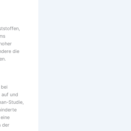
tstoffen,
rms
 hoher
ndere die
hen.
 bei
 auf und
an-Studie,
minderte
 eine
h der