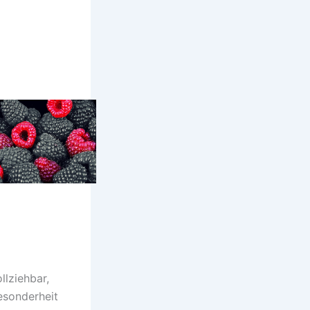
lziehbar,
esonderheit