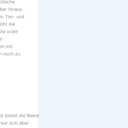
otische
ber hinaus
in Tier- und
öht die
ie orale
d-
en mit
ch noch zu
) bietet die Beere
reut sich aber