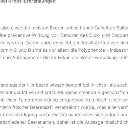
bei Krebs-Erkrankungen
aben, wie die meisten Beeren, einen hohen Gehalt an Ballas
eine präventive Wirkung vor Tumoren des Dick- und Endda
en werden. Neben anderen wichtigen Inhaltstoffen wie ein
itamin C und B sind es vor allem die Polyphenole – insbeso
ne und Anthocyane – die im Fokus der Krebs-Forschung ste
ane aus der Himbeere wiesen sowohl bei In-vitro- als auch
en antioxidative und entzündungshemmende Eigenschaften
it einer Tumorentwicklung entgegenwirken. Auch eine Hum
rtlern frischer Beerensaft verabreicht wurde, wies eine ver
oteinschädigung nach. Hierbei handelte es sich jedoch um
rschiedener Beerenarten, daher ist die Aussage hinsichtlic