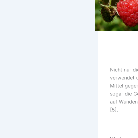
Nicht nur d
verwendet u
Mittel gege
sogar die G
auf Wunden,
[5].