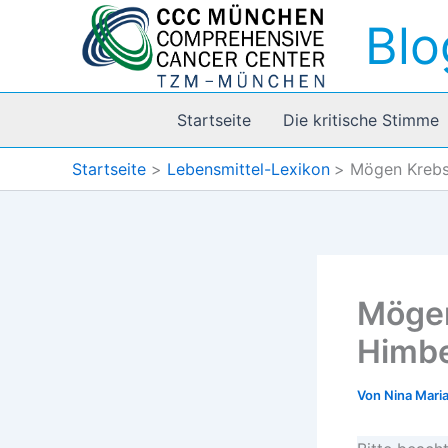
Zum
Blo
Inhalt
springen
Startseite
Die kritische Stimme
Startseite
Lebensmittel-Lexikon
Mögen Krebs-
Mögen
Himb
Von
Nina Mari