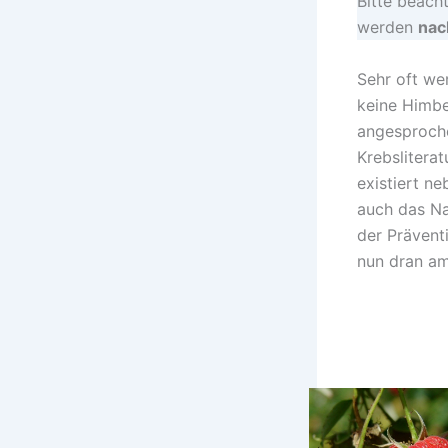
Bitte beacht
werden
nach
Sehr oft we
keine Himbe
angesproche
Krebslitera
existiert n
auch das Na
der Prävent
nun dran am