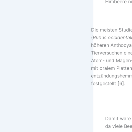
Himbeere ni
Die meisten Studi
(
Rubus occidental
höheren Anthocyan
Tierversuchen ei
Atem- und Magen-
mit oralem Platte
entzündungshemm
festgestellt [6].
Damit wäre 
da viele Be