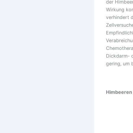
der Himbeer
Wirkung kon
verhindert d
Zellversuch
Empfindlich
Verabreichu
Chemotherap
Dickdarm- o
gering, um 
Himbeeren 