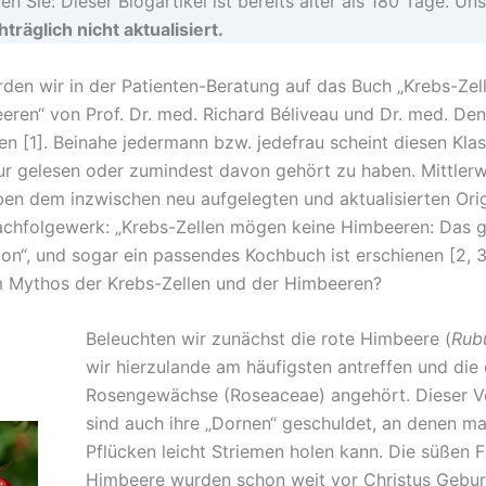
en Sie: Dieser Blogartikel ist bereits älter als 180 Tage. Uns
träglich nicht aktualisiert.
rden wir in der Patienten-Beratung auf das Buch „Krebs-Ze
eren“ von Prof. Dr. med. Richard Béliveau und Dr. med. Den
n [1]. Beinahe jedermann bzw. jedefrau scheint diesen Klas
tur gelesen oder zumindest davon gehört zu haben. Mittlerw
eben dem inzwischen neu aufgelegten und aktualisierten Ori
chfolgewerk: „Krebs-Zellen mögen keine Himbeeren: Das 
ion“, und sogar ein passendes Kochbuch ist erschienen [2, 3
 Mythos der Krebs-Zellen und der Himbeeren?
Beleuchten wir zunächst die rote Himbeere (
Rub
wir hierzulande am häufigsten antreffen und die 
Rosengewächse (Roseaceae) angehört. Dieser V
sind auch ihre „Dornen“ geschuldet, an denen m
Pflücken leicht Striemen holen kann. Die süßen 
Himbeere wurden schon weit vor Christus Gebur