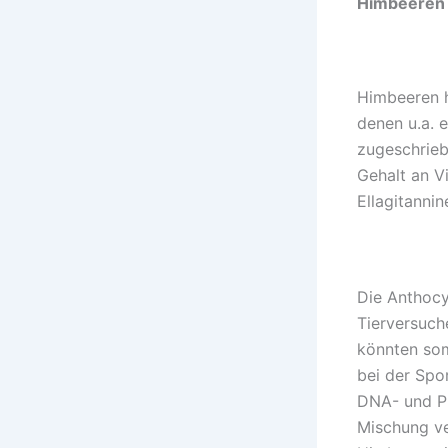
Himbeeren 
Himbeeren h
denen u.a. 
zugeschrieb
Gehalt an V
Ellagitanni
Die Anthocy
Tierversuch
könnten som
bei der Spo
DNA- und Pr
Mischung ve