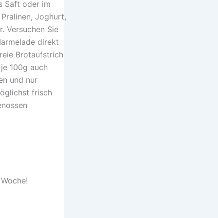
s Saft oder im
Pralinen, Joghurt,
r. Versuchen Sie
Marmelade direkt
reie Brotaufstrich
 je 100g auch
en und nur
glichst frisch
genossen
 Woche!