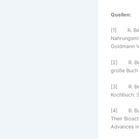
Quellen:
[1] R. Béli
Nahrungsmit
Goldmann V
[2] R. Bél
große Buch 
[3] R. Béli
Kochbuch: 
[4] B. Burt
Their Bioac
Advances in 