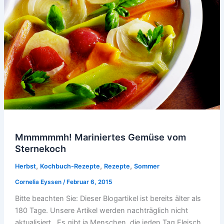
Mmmmmmh! Mariniertes Gemüse vom
Sternekoch
,
,
,
Herbst
Kochbuch-Rezepte
Rezepte
Sommer
Cornelia Eyssen
/
Februar 6, 2015
Bitte beachten Sie: Dieser Blogartikel ist bereits älter als
180 Tage. Unsere Artikel werden nachträglich nicht
aktualisiert. Es gibt ja Menschen, die jeden Tag Fleisch