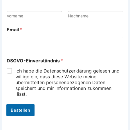
Vorname
Nachname
Email
*
N
DSGVO-Einverständnis
*
a
m
Ich habe die Datenschutzerklärung gelesen und
e
willige ein, dass diese Website meine
E
übermittelten personenbezogenen Daten
m
speichert und mir Informationen zukommen
a
lässt.
i
l
E
Bestellen
m
a
i
l