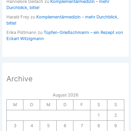
Hannelore Gerlach
zu
Komplementärmedizin – mehr
Durchblick, bitte!
Harald Frey
zu
Komplementärmedizin – mehr Durchblick,
bitte!
Erika Püttmann
zu
Topfen-Grießschmarrn – ein Rezept von
Eckart Witzigmann
Archive
August 2026
M
D
M
D
F
S
S
1
2
3
4
5
6
7
8
9