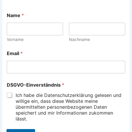
Name
*
Vorname
Nachname
*
Email
*
E
m
a
i
l
D
DSGVO-Einverständnis
*
S
G
Ich habe die Datenschutzerklärung gelesen und
V
willige ein, dass diese Website meine
O
übermittelten personenbezogenen Daten
-
speichert und mir Informationen zukommen
E
lässt.
i
n