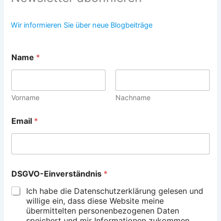
Wir informieren Sie über neue Blogbeiträge
Name
*
Vorname
Nachname
*
Email
*
E
m
a
i
l
*
DSGVO-Einverständnis
*
Ich habe die Datenschutzerklärung gelesen und
willige ein, dass diese Website meine
übermittelten personenbezogenen Daten
speichert und mir Informationen zukommen