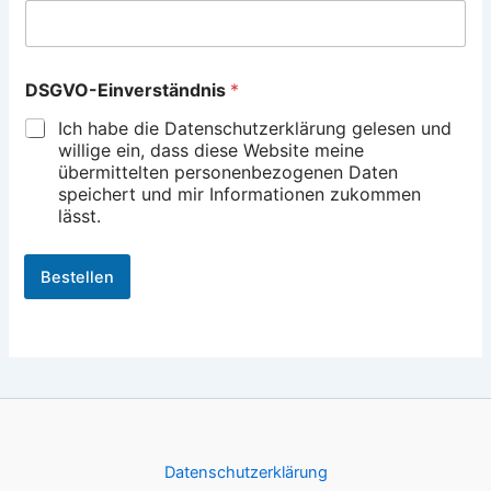
*
DSGVO-Einverständnis
*
D
S
Ich habe die Datenschutzerklärung gelesen und
G
willige ein, dass diese Website meine
V
übermittelten personenbezogenen Daten
O
speichert und mir Informationen zukommen
-
lässt.
E
i
n
Bestellen
v
e
r
s
t
ä
n
d
n
i
Datenschutzerklärung
s