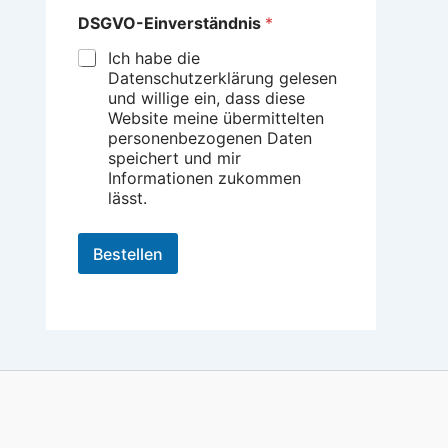
*
DSGVO-Einverständnis
*
E
m
Ich habe die
a
Datenschutzerklärung gelesen
i
und willige ein, dass diese
l
Website meine übermittelten
N
personenbezogenen Daten
a
speichert und mir
m
Informationen zukommen
e
lässt.
Bestellen