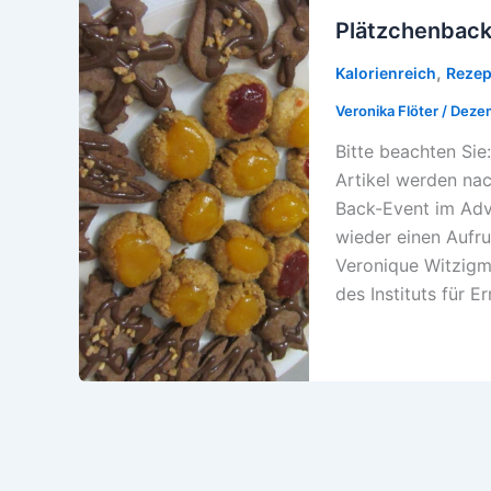
Plätzchenback
,
Kalorienreich
Rezep
Veronika Flöter
/
Dezem
Bitte beachten Sie:
Artikel werden nac
Back-Event im Adv
wieder einen Aufru
Veronique Witzigm
des Instituts für 