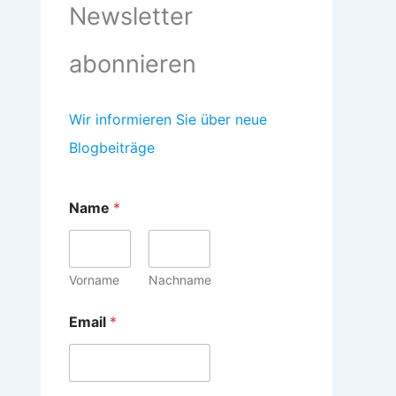
Newsletter
abonnieren
Wir informieren Sie über neue
Blogbeiträge
E
Name
*
m
a
i
l
N
Vorname
Nachname
a
m
Email
*
e
*