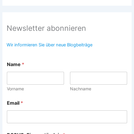
Newsletter abonnieren
Wir informieren Sie über neue Blogbeiträge
Name
*
Vorname
Nachname
D
Email
*
S
G
V
O
-
E