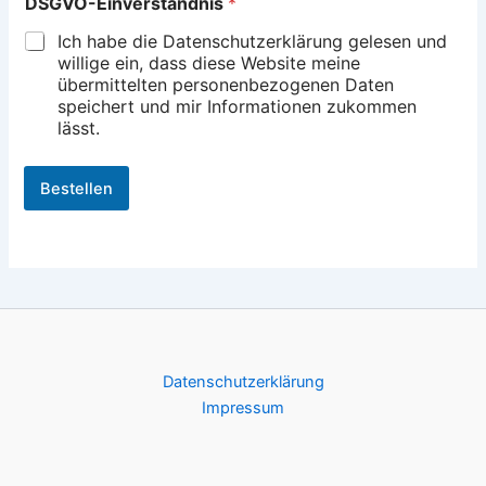
DSGVO-Einverständnis
*
i
n
Ich habe die Datenschutzerklärung gelesen und
v
willige ein, dass diese Website meine
e
übermittelten personenbezogenen Daten
r
speichert und mir Informationen zukommen
s
lässt.
t
ä
n
Bestellen
d
n
i
s
*
N
a
m
e
Datenschutzerklärung
Impressum